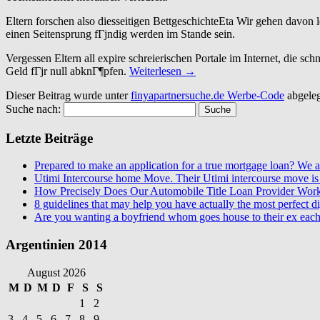
Eltern forschen also diesseitigen BettgeschichteEta Wir gehen davon 
einen Seitensprung fГјndig werden im Stande sein.
Vergessen Eltern all expire schreierischen Portale im Internet, die 
Geld fГјr null abknГ¶pfen.
Weiterlesen
→
Dieser Beitrag wurde unter
finyapartnersuche.de Werbe-Code
abgele
Suche nach:
Letzte Beiträge
Prepared to make an application for a true mortgage loan? We ar
Utimi Intercourse home Move. Their Utimi intercourse move is 
How Precisely Does Our Automobile Title Loan Provider Wor
8 guidelines that may help you have actually the most perfect dig
Are you wanting a boyfriend whom goes house to their ex each
Argentinien 2014
August 2026
M
D
M
D
F
S
S
1
2
3
4
5
6
7
8
9