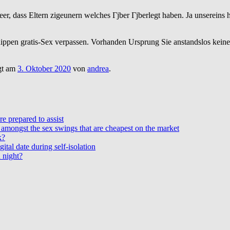
leer, dass Eltern zigeunern welches Гјber Гјberlegt haben. Ja unserein
schnippen gratis-Sex verpassen. Vorhanden Ursprung Sie anstandslos ke
gt am
3. Oktober 2020
von
andrea
.
e prepared to assist
amongst the sex swings that are cheapest on the market
k?
ital date during self-isolation
 night?