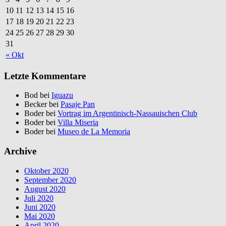
10
11
12
13
14
15
16
17
18
19
20
21
22
23
24
25
26
27
28
29
30
31
« Okt
Letzte Kommentare
Bod bei
Iguazu
Becker bei
Pasaje Pan
Boder bei
Vortrag im Argentinisch-Nassauischen Club
Boder bei
Villa Miseria
Boder bei
Museo de La Memoria
Archive
Oktober 2020
September 2020
August 2020
Juli 2020
Juni 2020
Mai 2020
April 2020