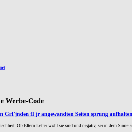
net
.de Werbe-Code
den GrГјnden fГјr angewandten Seiten sprung aufhalte
hheit. Ob Eltern Letter wohl sie sind und negativ, sei in dem Sinne arr